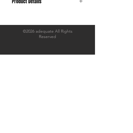
Product Details
Material : Wool Linen Herringbone ×
Cotton Corduroy
Size : about 59cm~ レザーベルトで
1~2cm 伸ばせます。
©2026 adequate All Rights
Reserved
＊ハットストレッチャーにて若干伸ば
せます。お気軽にお申し付けくださ
い。
愛知県の老舗の機屋にて丹念に織られ
た
ウールとリネンのヘリンボーンに、
ツバには太畝のコットンコーデュロイ
を合わせました。
ウールの粗野な雰囲気と温かみのある
素材感、
リネン特有の軽やかな生地感と通気性
によって
秋冬素材ながらも被り心地は軽く、
見た目に反して重たさは感じません。
まあとにかく渋くてカッコ良いキャッ