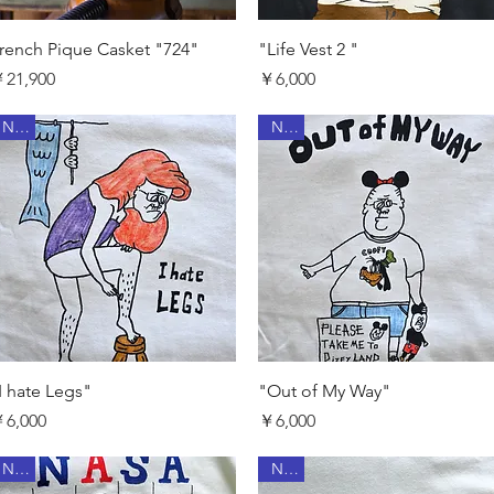
クイックビュー
クイックビュー
rench Pique Casket "724"
"Life Vest 2 "
価格
価格
21,900
￥6,000
New
New
クイックビュー
クイックビュー
I hate Legs"
"Out of My Way"
価格
価格
6,000
￥6,000
New
New