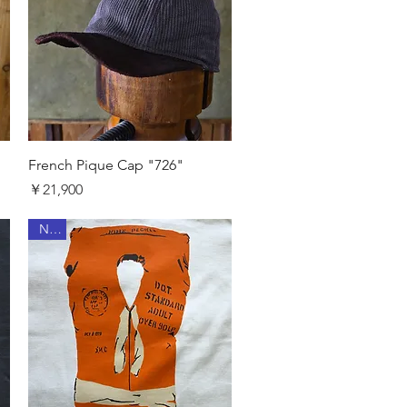
クイックビュー
French Pique Cap "726"
価格
￥21,900
New