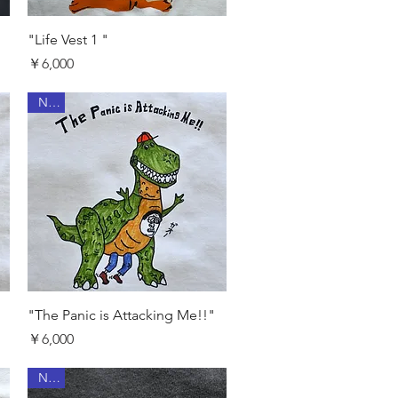
クイックビュー
"Life Vest 1 "
価格
￥6,000
New
クイックビュー
"The Panic is Attacking Me!!"
価格
￥6,000
New