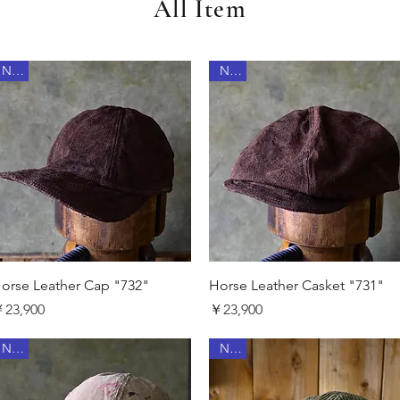
All Item
New
New
クイックビュー
クイックビュー
orse Leather Cap "732"
Horse Leather Casket "731"
価格
価格
23,900
￥23,900
New
New