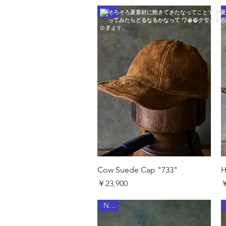
New
クイックビュー
Cow Suede Cap "733"
H
価格
￥23,900
￥
New