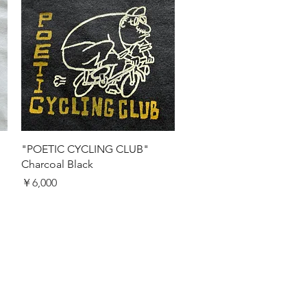
クイックビュー
"POETIC CYCLING CLUB"
Charcoal Black
価格
￥6,000