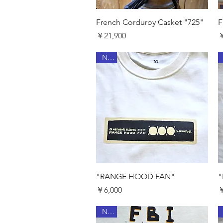
クイックビュー
French Corduroy Casket "725"
F
価格
￥21,900
￥
New
クイックビュー
"RANGE HOOD FAN"
"
価格
￥6,000
￥
New