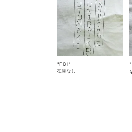
クイックビュー
"F B I"
"
在庫なし
￥