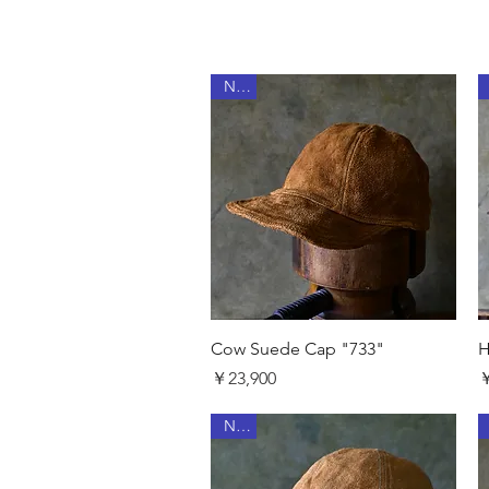
New
クイックビュー
Cow Suede Cap "733"
H
価格
￥23,900
￥
New