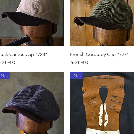
クイックビュー
クイックビュー
uck Canvas Cap "728"
French Corduroy Cap "727"
価格
価格
21,900
￥21,900
New
New