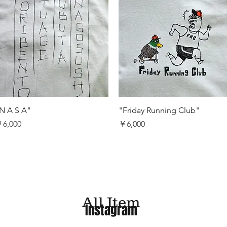
クイックビュー
クイックビュー
N A S A"
"Friday Running Club"
価格
価格
6,000
￥6,000
All Item
Instagram