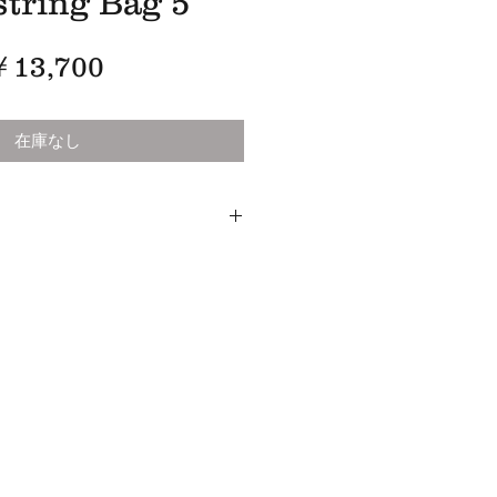
tring Bag 5
価
￥13,700
格
在庫なし
vedge Cotton Denim(from Okayama)
0(cm)
の機屋にて丹念に織られた
を採用しました。
後に
いうことで
かのようなハンド
ステッチを施しま
着袋に仕上がりました。
こちらも生成りのセルヴィッチデニム