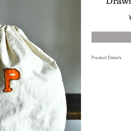
Draws
Product Details
Material : 10oz Sel
Size : H31×W24.5×D1
岡山県児島にて老舗
セルヴィッチデニム
「P」をプリントした
何だか味気ないなと
ワッペン縫い付けた
した。
とにかくかわいい巾
底地には、13ozの