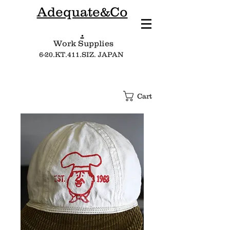
Adequate&Co
.
Work Supplies​
6-20.KT.411.SIZ. JAPAN
Cart