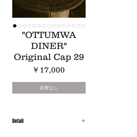
"OTTUMWA
DINER"
Original Cap 29
価
￥17,000
格
在庫なし
Detail
Material : 10oz Selvedge Denim &