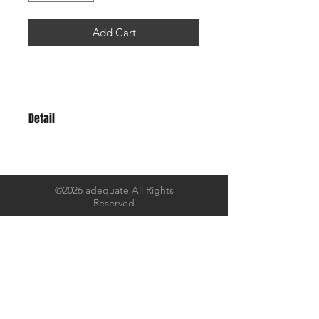
Add Cart
Detail
"I HATE SUMMER" 「わたしは、夏
が嫌い」
そんなことを言いながら、大好きなソ
フトクリームを食べている
©2026 adequate All Rights
Reserved
イエティのジョーイ君です。
7.4oz のコシのある厚みにオープンエ
ンド糸で織られた
アメリカンな生地感でありながらも、
なめらかなで着心地も良く、着込むほ
どに風合いが増していきます。