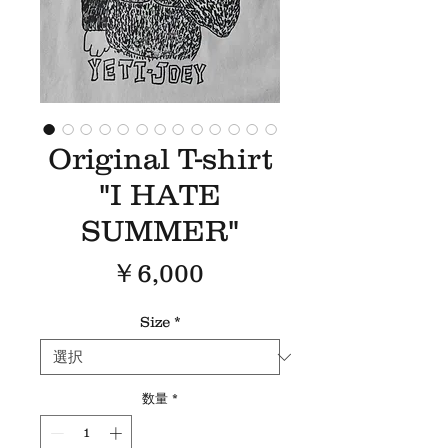
Original T-shirt
"I HATE
SUMMER"
価
￥6,000
格
Size
*
数量
*