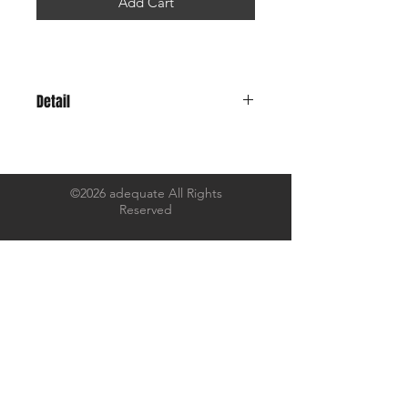
Add Cart
Detail
「Whether you believe it or not is up
to you」
「信じるか信じないかはお前次第だ」
そういうことらしいです。。。
©2026 adequate All Rights
Reserved
7.4oz のコシのある厚みにオープンエ
ンド糸で織られた
アメリカンな生地感でありながらも、
なめらかなで着心地も良く、着込むほ
どに風合いが増していきます。
首元は二本針縫製により伸びやヨレを
抑えます。
素材と縫製ともにハイクオリティなボ
ディを採用しました。