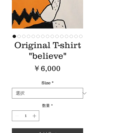
Original T-shirt
"believe"
価
￥6,000
格
Size
*
数量
*