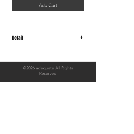
Add Cart
Detail
「お前は、剥けているのか？」
学校からの帰り道
©2026 adequate All Rights
Reserved
電柱の下に佇んでいた
バナナのおじさんは、ボクにそう話し
かけてきました。
その時ボクは、、、
7.4oz のコシのある厚みにオープンエ
ンド糸で織られた
アメリカンな生地感でありながらも、