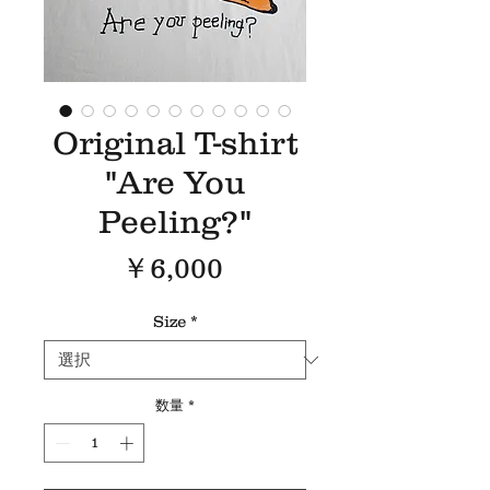
Original T-shirt
"Are You
Peeling?"
価
￥6,000
格
Size
*
数量
*