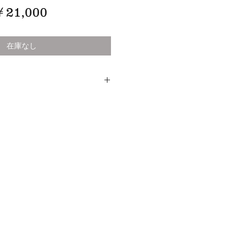
価
￥21,000
格
在庫なし
lier Coat Cotton Herrinebone &
n
58cm~ ＊ハットストレッチャーにて若干伸
主の友人たちが
きしたメモリアルなキャップを
。
リエコートということもあり
いて良い味出しております。