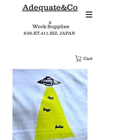
Adequate&Co
.
Work Supplies​
6-20.KT.411.SIZ. JAPAN
Cart