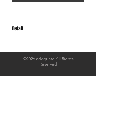
Detail
あの子たちが、、、
連れ去られてしまう。。。
未確認なあれやこれ、
そろそろアメリカから公式に発表があ
©2026 adequate All Rights
Reserved
るとかないとか。
ちょっと怖いけど、信じたい。
そんなTシャツです。
7.4oz のコシのある厚みにオープンエ
ンド糸で織られた
アメリカンな生地感でありながらも、
なめらかなで着心地も良く、着込むほ
どに風合いが増していきます。
首元は二本針縫製により伸びやヨレを
抑えます。
素材と縫製ともにハイクオリティなボ