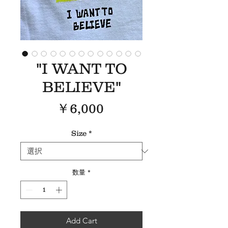
"I WANT TO
BELIEVE"
価
￥6,000
格
Size
*
数量
*
Add Cart