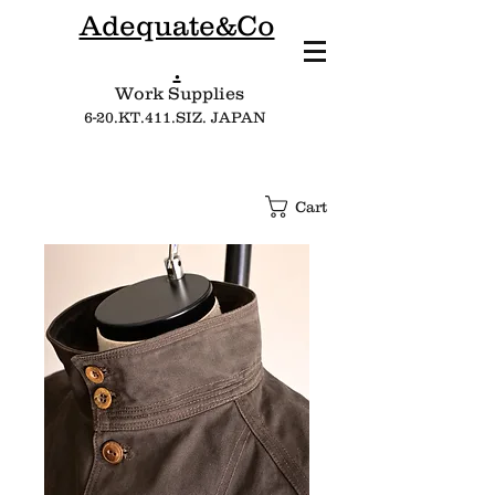
Adequate&Co
.
Work Supplies​
6-20.KT.411.SIZ. JAPAN
Cart