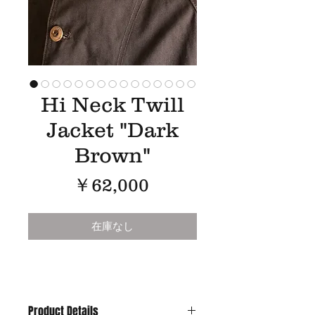
Hi Neck Twill
Jacket "Dark
Brown"
価
￥62,000
格
在庫なし
Product Details