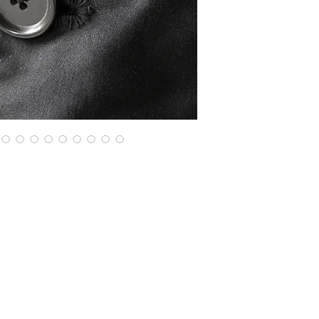
けます。
全体的にゆったりと
により
肩のラインが綺麗に
く着用頂けます。ヴ
に気分を上げてくれ
今期で一番お勧めで
Size : 着丈87×身幅6
Material : Cotton
Model : 174cm