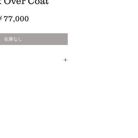
 Over Coat
価
￥77,000
格
在庫なし
れたモールスキンを採用し
ーコートに仕上げました。
ジプトのギザ地方で栽培されている
ガニックコットンになります。
しい光沢が魅力です。
のファブリックとして長年採用され
。相反するような素材と歴史により
出されています。
ッカリングを出すことにより
スキン特有の経年変化をお楽しみ頂