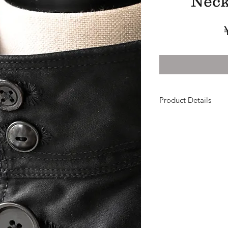
Neck
Product Details
ギザコットンで織ら
ハイネックのオーバ
ギザコットンとはエ
綿花を使用したオー
肌触りが滑らかで美
そこにワークウェア
てきたモールスキン
独特な風合いが醸し
数回洗いをかけ、パ
着込むほどにモール