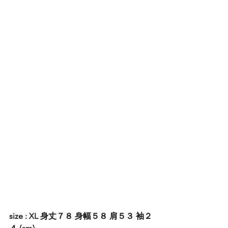
size : XL 身丈７８ 身幅５８ 肩５３ 袖２